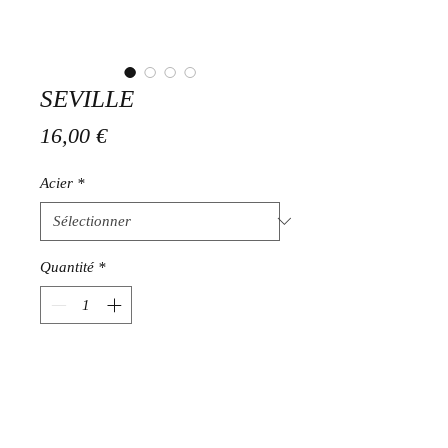
SEVILLE
Prix
16,00 €
Acier
*
Quantité
*
Ajouter au panier
Créoles en acier inoxydable doré 5
cms