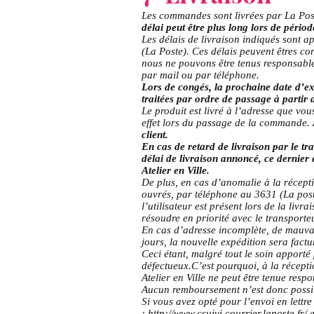
Les commandes sont livrées par La Pos
délai peut être plus long lors de périod
Les délais de livraison indiqués sont a
(La Poste). Ces délais peuvent êtres co
nous ne pouvons être tenus responsable
par mail ou par téléphone.
Lors de congés, la prochaine date d’ex
traitées par ordre de passage à partir d
Le produit est livré à l’adresse que v
effet lors du passage de la commande.
client.
En cas de retard de livraison par le t
délai de livraison annoncé, ce dernier 
Atelier en Ville.
De plus, en cas d’anomalie à la récept
ouvrés, par téléphone au 3631 (La post
l’utilisateur est présent lors de la liv
résoudre en priorité avec le transporteu
En cas d’adresse incomplète, de mauvais
jours, la nouvelle expédition sera fac
Ceci étant, malgré tout le soin apporté 
défectueux.C’est pourquoi, à la récepti
Atelier en Ville ne peut être tenue resp
Aucun remboursement n’est donc possi
Si vous avez opté pour l’envoi en lettr
:
http://www.csuivi.courrier.laposte.fr/
e