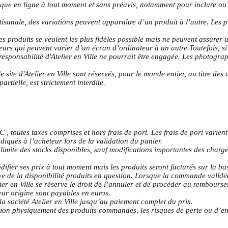
tique en ligne à tout moment et sans préavis, notamment pour inclure o
isanale, des variations peuvent apparaître d’un produit à l’autre. Les p
s produits se veulent les plus fidèles possible mais ne peuvent assurer u
urs qui peuvent varier d’un écran d’ordinateur à un autre.Toutefois, si
responsabilité d'Atelier en Ville ne pourrait être engagée. Les photographi
e site d'Atelier en Ville sont réservés, pour le monde entier, au titre des 
artielle, est strictement interdite.
C , toutes taxes comprises et hors frais de port. Les frais de port vari
indiqués à l’acheteur lors de la validation du panier.
 limite des stocks disponibles, sauf modifications importantes des charg
modifier ses prix à tout moment mais les produits seront facturés sur la 
e de la disponibilité produits en question. Lorsque la commande valid
ier en Ville se réserve le droit de l’annuler et de procéder au remboursem
eur origine sont payables en euros.
la société Atelier en Ville jusqu’au paiement complet du prix.
ssion physiquement des produits commandés, les risques de perte ou d’