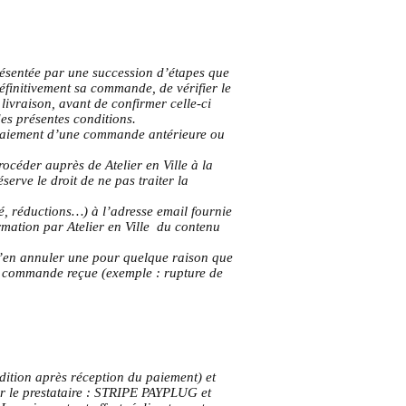
présentée par une succession d’étapes que
définitivement sa commande, de vérifier le
 livraison, avant de confirmer celle-ci
es présentes conditions.
 au paiement d’une commande antérieure ou
rocéder auprès de Atelier en Ville à la
serve le droit de ne pas traiter la
é, réductions…) à l’adresse email fournie
rmation par Atelier en Ville du contenu
d’en annuler une pour quelque raison que
la commande reçue (exemple : rupture de
dition après réception du paiement) et
ar le prestataire : STRIPE PAYPLUG et