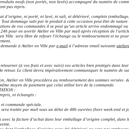
es produits neufs (non portés, non lavés) accompagné du numéro de com
ont pas repris.
tat d’origine, ni porté, ni lavé, ni sali, ni détérioré, complets (emballa
. Tout dommage subi par le produit à cette occasion peut être de nature 
ations de vos commandes il se peut qu’un article arrive endommagé ou q
24h pour en avertir Atelier en Ville par mail après réception de l’arti
en Ville sera libre de refuser l’échange ou le remboursement et ne pourr
ement.
a demande à Atelier en Ville par
e-mail
à l’adresse email suivante
atelie
retourner (à vos frais et avec suivi) vos articles bien protégés dans leu
e retour. Le client devra impérativement communiquer le numéro de suivi
tion, Atelier en Ville procédera au remboursement des sommes versées da
 même moyen de paiement que celui utilisé lors de la commande.
ATION :
 repris, ni échangés :
e et commande spéciale.
era traitée par mail sous un délai de 48h ouvrées (hors week-end et jou
s avec la facture d’achat dans leur emballage d’origine complet, dans leu
evente.
ou dont l’emballage d’origine aura été détérioré, ne sera pas remboursé