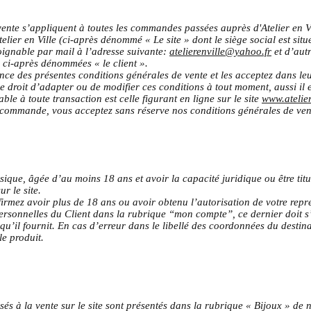
ente s’appliquent à toutes les commandes passées auprès d'Atelier en Vil
telier en Ville (ci-après dénommé « Le site » dont le siège social est si
gnable par mail à l’adresse suivante:
atelierenville@yahoo.fr
et d’autr
 ci-après dénommées « le client ».
ce des présentes conditions générales de vente et les acceptez dans leur
e droit d’adapter ou de modifier ces conditions à tout moment, aussi il e
ble à toute transaction est celle figurant en ligne sur le site
www.atelier
commande, vous acceptez sans réserve nos conditions générales de vent
sique, âgée d’au moins 18 ans et avoir la capacité juridique ou être titu
r le site.
rmez avoir plus de 18 ans ou avoir obtenu l’autorisation de votre repré
ersonnelles du Client dans la rubrique “mon compte”, ce dernier doit s’
qu’il fournit. En cas d’erreur dans le libellé des coordonnées du destinat
le produit.
és à la vente sur le site sont présentés dans la rubrique « Bijoux » de not