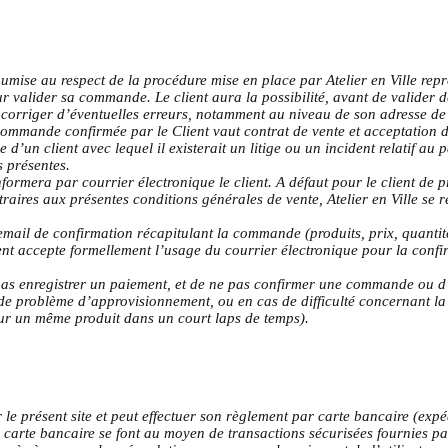
oumise au respect de la procédure mise en place par Atelier en Ville re
ur valider sa commande. Le client aura la possibilité, avant de valider 
 de corriger d’éventuelles erreurs, notamment au niveau de son adresse de
ommande confirmée par le Client vaut contrat de vente et acceptation d
e d’un client avec lequel il existerait un litige ou un incident relatif
s présentes.
nformera par courrier électronique le client. A défaut pour le client de p
aires aux présentes conditions générales de vente, Atelier en Ville se ré
email de confirmation récapitulant la commande (produits, prix, quantit
ient accepte formellement l’usage du courrier électronique pour la confi
e pas enregistrer un paiement, et de ne pas confirmer une commande ou 
as de problème d’approvisionnement, ou en cas de difficulté concernant 
ur un même produit dans un court laps de temps).
e présent site et peut effectuer son règlement par carte bancaire (expé
 carte bancaire se font au moyen de transactions sécurisées fournies p