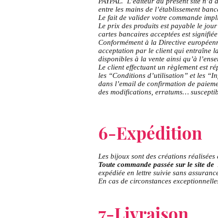
PAYPAL. L’éditeur du présent site n’a a
entre les mains de l’établissement banc
Le fait de valider votre commande impli
Le prix des produits est payable le jou
cartes bancaires acceptées est signifié
Conformément à la Directive européenn
acceptation par le client qui entraîne la
disponibles à la vente ainsi qu’à l’ens
Le client effectuant un règlement est ré
les “Conditions d’utilisation” et les “
dans l’email de confirmation de paiemen
des modifications, erratums… susceptib
6-Expédition
Les bijoux sont des créations réalisées
Toute commande passée sur le site de A
expédiée en lettre suivie sans assuranc
En cas de circonstances exceptionnelles
7-Livraison