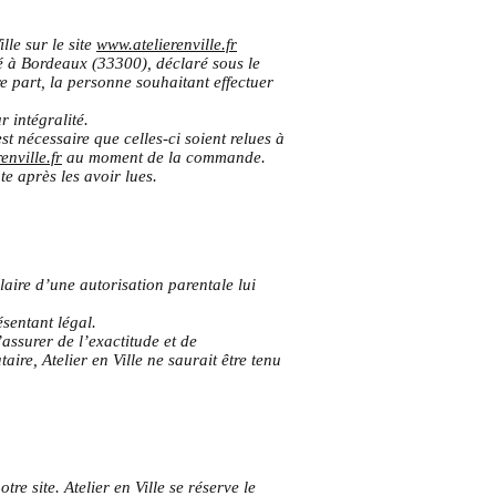
le sur le site
www.atelierenville.fr
tué à Bordeaux (33300), déclaré sous le
e part, la personne souhaitant effectuer
 intégralité.
st nécessaire que celles-ci soient relues à
enville.fr
au moment de la commande.
e après les avoir lues.
laire d’une autorisation parentale lui
sentant légal.
assurer de l’exactitude et de
aire, Atelier en Ville ne saurait être tenu
re site. Atelier en Ville se réserve le