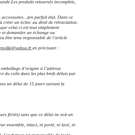
mande.Les produits retournés incomplets,
ge, accessoires…)en parfait état. Dans ce
à créer un échec au droit de rétractation.
ue celui ci est tout simplement
cle et demander un échange ou
a être tenu responsable de l’article
renville@yahoo.fr
en précisant :
r emballage d’origine à l’adresse
 du colis dans les plus brefs délais par
ns un délai de 15 jours suivant la
rs fériés) sans que ce délai ne soit un
r ensemble, intact, ni porté, ni lavé, ni
. L’acheteur est responsable de toute