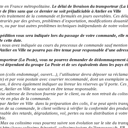
te en France métropolitaine.
Le délai de livraison du transporteur (La 
e de fêtes sans que ce dernier ne soit préjudiciable à Atelier en Ville
près traitement de la commande et formulés en jours ouvrables. Ces déla
ntrariés par des grèves, problèmes d’exportation, modifications douaniè
s, ou par tout autres problèmes techniques indépendants de notre volont
pédition vous sera indiquée lors du passage de votre commande, elle n
e cette date.
ous nous avez indiquée au cours du processus de commande sauf mention
Atelier en Ville ne pourra pas être tenue pour responsable d’une adress
ransporteur (La Poste), vous ne pourrez demander de dédommagement à At
est dépendant du groupe La Poste et de ses équivalents dans les pays ét
ion (colis endommagé, ouvert…), l’utilisateur devra déposer sa réclamat
e) et par voie postale avec courrier recommandé, dont un exemplaire ser
raison, il devra également indiquer au livreur les réserves qu’il porte. 
r, Atelier en Ville ne saurait en être tenue responsable.
e adresse de livraison fournie par le client, ou de non retrait du coliss
turée en plus de la commande.
par Atelier en Ville dans la préparation des colis, il se peut après trans
on de sa commande, le client veillera à vérifier la conformité des produi
onsable des retards, dégradations, vol, pertes ou non distribution à votr
ble.
e Max ou colissimo vous pourrez suivre son évolution sur le site du trans
t
http://www.colissimo.fr/portail_colissimo/suivre.do?language=fr_FR