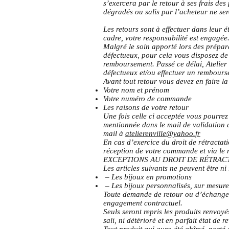
s’exercera par le retour à ses frais d
dégradés ou salis par l’acheteur ne ser
Les retours sont à effectuer dans leur é
cadre, votre responsabilité est engagée
Malgré le soin apporté lors des prépar
défectueux, pour cela vous disposez de 
remboursement. Passé ce délai, Atelier 
défectueux et/ou effectuer un rembours
Avant tout retour vous devez en faire l
Votre nom et prénom
Votre numéro de commande
Les raisons de votre retour
Une fois celle ci acceptée vous pourrez 
mentionnée dans le mail de validation d
mail à
atelierenville@yahoo.fr
En cas d’exercice du droit de rétracta
réception de votre commande et via le
EXCEPTIONS AU DROIT DE RÉTRACT
Les articles suivants ne peuvent être ni
– Les bijoux en promotions
– Les bijoux personnalisés, sur mesur
Toute demande de retour ou d’échange s
engagement contractuel.
Seuls seront repris les produits renvoyé
sali, ni détérioré et en parfait état de r
Tout produit qui aura été abîmé, porté 