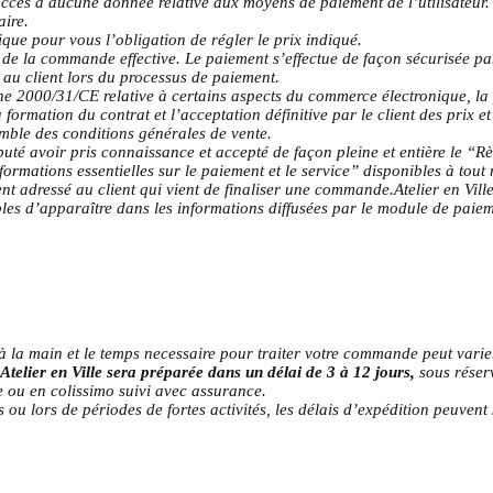
ccès à aucune donnée relative aux moyens de paiement de l’utilisateur. 
aire.
que pour vous l’obligation de régler le prix indiqué.
r de la commande effective. Le paiement s’effectue de façon sécurisée par
e au client lors du processus de paiement.
e 2000/31/CE relative à certains aspects du commerce électronique, l
 formation du contrat et l’acceptation définitive par le client des prix e
emble des conditions générales de vente.
puté avoir pris connaissance et accepté de façon pleine et entière le “Rè
Informations essentielles sur le paiement et le service” disponibles à to
t adressé au client qui vient de finaliser une commande.Atelier en Vill
les d’apparaître dans les informations diffusées par le module de paiem
 à la main et le temps necessaire pour traiter votre commande peut varier
telier en Ville sera préparée dans un délai de 3 à 12 jours,
sous réser
e ou en colissimo suivi avec assurance.
 ou lors de périodes de fortes activités, les délais d’expédition peuvent