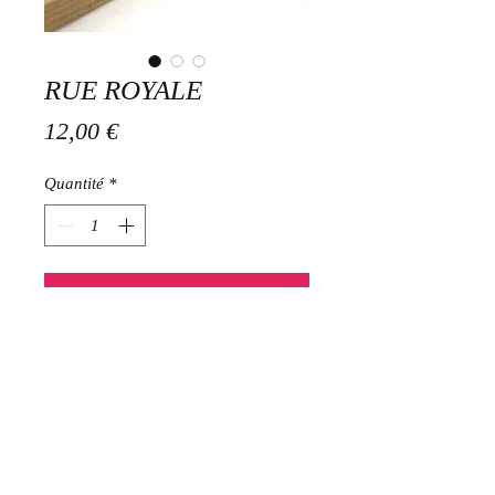
RUE ROYALE
Prix
12,00 €
Quantité
*
Ajouter au panier
Mini boucles strass et acier
inoxydable 5 mm