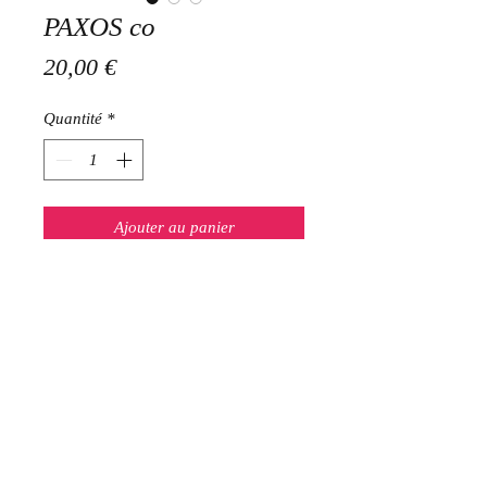
PAXOS co
Prix
20,00 €
Quantité
*
Ajouter au panier
Sautoir 65 cms en acier inoxydable
doré
Atelier en Ville vous remercie
de votre visite !