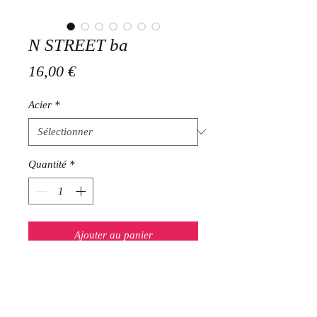
N STREET ba
Prix
16,00 €
Acier
*
Quantité
*
Ajouter au panier
Bague en acier inoxydable doré ou
argenté taille 55 cms ( attention les
bagues larges taillent plus petit )