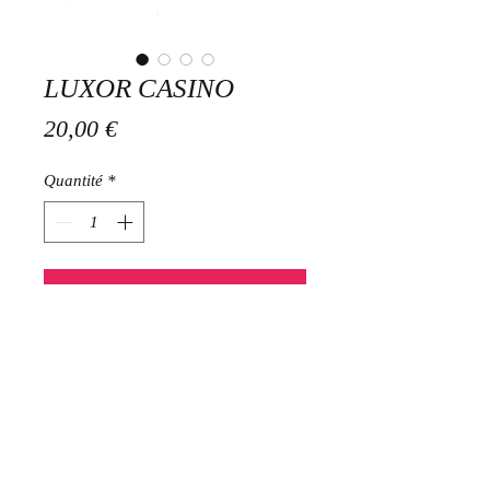
LUXOR CASINO
Prix
20,00 €
Quantité
*
Ajouter au panier
Bague en acier inoxydable doré et
zyrconium taille réglable