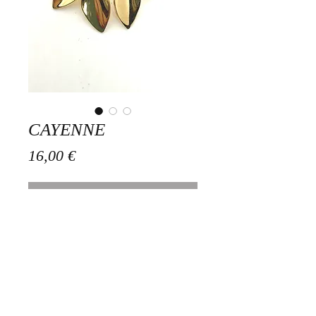
CAYENNE
Prix
16,00 €
Rupture de stock
Boucles en acier inoxydable doré 3,5
cms