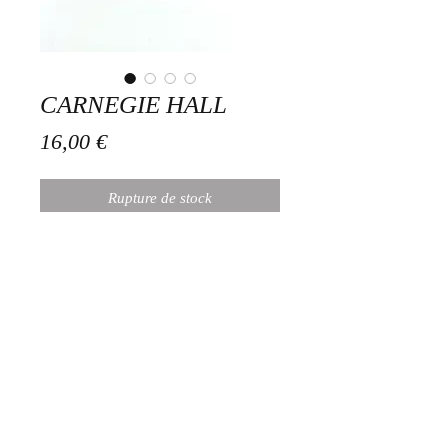
CARNEGIE HALL
Prix
16,00 €
Rupture de stock
Boucles en acier inoxydable doré 5
cms très légères
Atelier en Ville vous remercie
de votre visite !