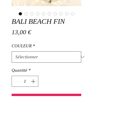
BALI BEACH FIN
Prix
13,00 €
COULEUR
*
Quantité
*
Ajouter au panier
Bracelet perles tubes en acétate et
fibres de bambou montées sur fil
élastique et rondelles en inox doré