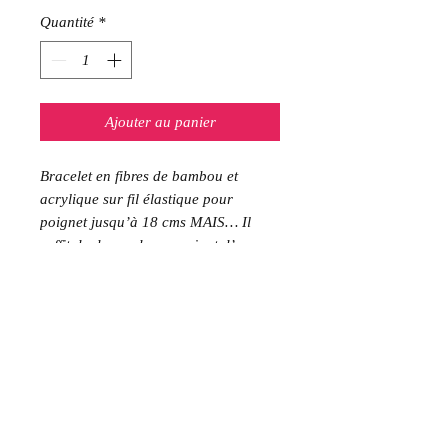
Quantité
*
Ajouter au panier
Bracelet en fibres de bambou et
acrylique sur fil élastique pour
poignet jusqu’à 18 cms MAIS… Il
suffit de demander un rajout d’une
perle tube en remarque lors du
passage de la commande pour
convenir aux poignets de plus de 18
cms
Les déchets végétaux issus de l
‘activité agricole ( nettoyage des
espaces verts, construction
d’échafaudages en bambou ) et de