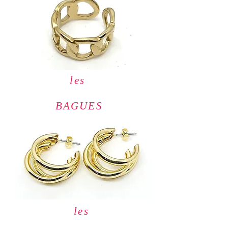
les
BAGUES
les