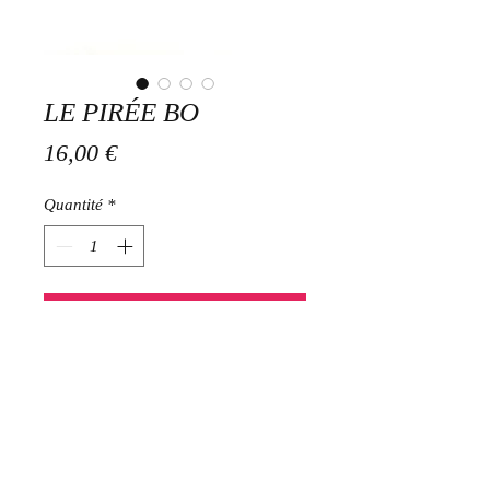
LE PIRÉE BO
Prix
16,00 €
Quantité
*
Ajouter au panier
Créoles 2 cms en acier inoxydable
doré